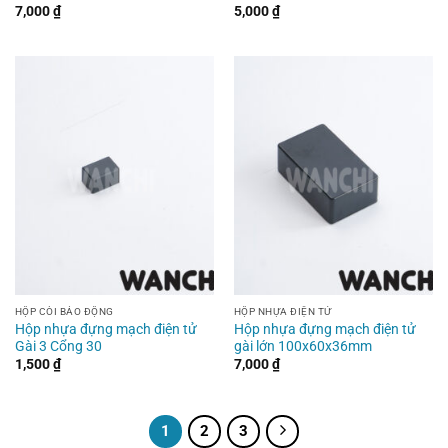
7,000
₫
5,000
₫
HỘP CÒI BÁO ĐỘNG
HỘP NHỰA ĐIỆN TỬ
Hộp nhựa đựng mạch điện tử
Hộp nhựa đựng mạch điện tử
Gài 3 Cổng 30
gài lớn 100x60x36mm
1,500
₫
7,000
₫
1
2
3