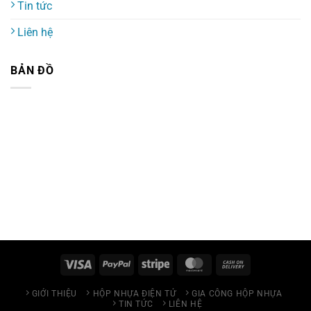
Tin tức
Liên hệ
BẢN ĐỒ
GIỚI THIỆU
HỘP NHỰA ĐIỆN TỬ
GIA CÔNG HỘP NHỰA
TIN TỨC
LIÊN HỆ