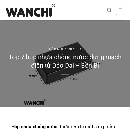
Bỏ
qua
nội
dung
HỘP NHỰA ĐIỆN TỬ
Top 7 hộp nhựa chống nước đựng mạch
điện tử Dẻo Dai – Bền Bỉ
Hộp nhựa chống nước
được xem là một sản phẩm