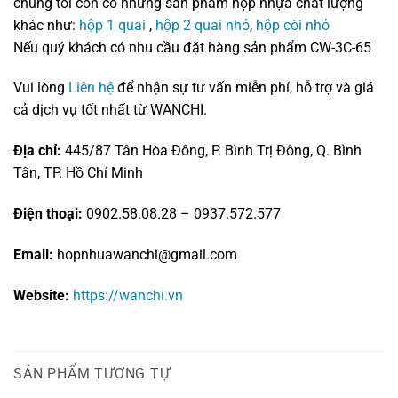
chúng tôi còn có những sản phẩm hộp nhựa chất lượng
khác như:
hộp 1 quai
,
hộp 2 quai nhỏ
,
hộp
còi nhỏ
Nếu quý khách có nhu cầu đặt hàng sản phẩm CW-3C-65
Vui lòng
Liên hệ
để nhận sự tư vấn miễn phí, hỗ trợ và giá
cả dịch vụ tốt nhất từ WANCHI.
Địa chỉ:
445/87 Tân Hòa Đông, P. Bình Trị Đông, Q. Bình
Tân, TP. Hồ Chí Minh
Điện thoại:
0902.58.08.28 – 0937.572.577
Email:
hopnhuawanchi@gmail.com
Website:
https://wanchi.vn
SẢN PHẨM TƯƠNG TỰ