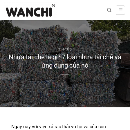
Bỏ
qua
nội
dung
TIN TỨC
Nhựa tái chế là gì? 7 loại nhựa tái chế và
ứng dụng của nó
Ngày nay với việc xả rác thải vô tội vạ của con