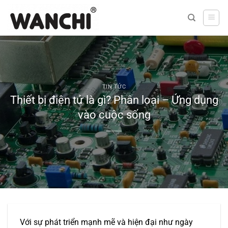
Bỏ
qua
nội
dung
TIN TỨC
Thiết bị điện tử là gì? Phân loại – Ứng dụng
vào cuộc sống
Với sự phát triển mạnh mẽ và hiện đại như ngày